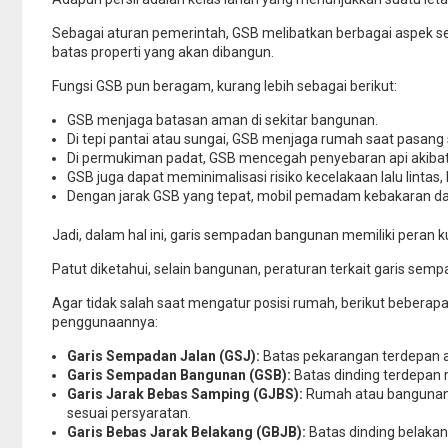
Sebagai aturan pemerintah, GSB melibatkan berbagai aspek sepe
batas properti yang akan dibangun.
Fungsi GSB pun beragam, kurang lebih sebagai berikut:
GSB menjaga batasan aman di sekitar bangunan.
Di tepi pantai atau sungai, GSB menjaga rumah saat pasang s
Di permukiman padat, GSB mencegah penyebaran api akibat ko
GSB juga dapat meminimalisasi risiko kecelakaan lalu lintas
Dengan jarak GSB yang tepat, mobil pemadam kebakaran da
Jadi, dalam hal ini, garis sempadan bangunan memiliki peran
Patut diketahui, selain bangunan, peraturan terkait garis semp
Agar tidak salah saat mengatur posisi rumah, berikut beberapa
penggunaannya:
Garis Sempadan Jalan (GSJ):
Batas pekarangan terdepan at
Garis Sempadan Bangunan (GSB):
Batas dinding terdepan 
Garis Jarak Bebas Samping (GJBS):
Rumah atau bangunan y
sesuai persyaratan.
Garis Bebas Jarak Belakang (GBJB):
Batas dinding belaka