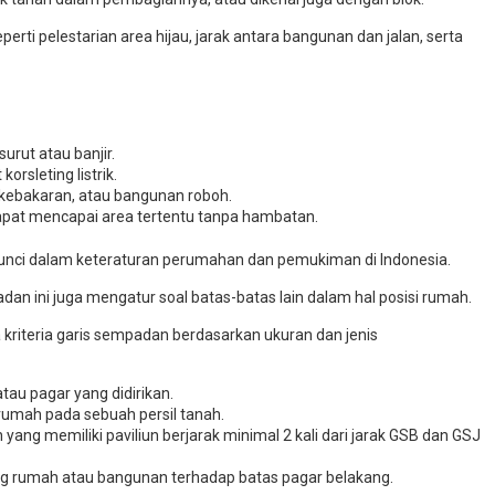
rti pelestarian area hijau, jarak antara bangunan dan jalan, serta
urut atau banjir.
rsleting listrik.
, kebakaran, atau bangunan roboh.
pat mencapai area tertentu tanpa hambatan.
 kunci dalam keteraturan perumahan dan pemukiman di Indonesia.
adan ini juga mengatur soal batas-batas lain dalam hal posisi rumah.
 kriteria garis sempadan berdasarkan ukuran dan jenis
au pagar yang didirikan.
rumah pada sebuah persil tanah.
ang memiliki paviliun berjarak minimal 2 kali dari jarak GSB dan GSJ
ng rumah atau bangunan terhadap batas pagar belakang.