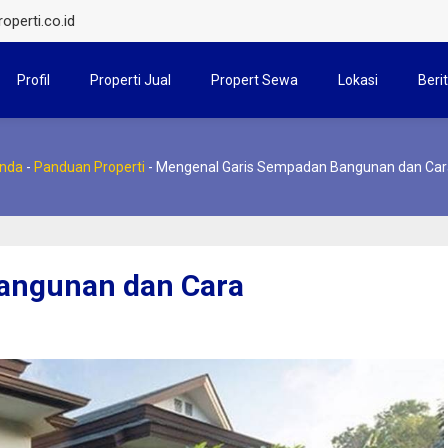
operti.co.id
Profil
Properti Jual
Propert Sewa
Lokasi
Beri
nda
-
Panduan Properti
-
Mengenal Garis Sempadan Bangunan dan Car
angunan dan Cara