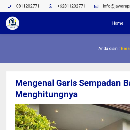
0811202771
+62811202771
info@jawarapr
Home
Anda disini :
Bera
Mengenal Garis Sempadan B
Menghitungnya