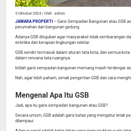
5 Oktober 2024 / Oleh : admin
JAWARA PROPERTI
– Garis Sempadan Bangunan atau GSB ada
perumahan dan bangunan gedung.
Adanya GSB ditujukan agar masyarakat tidak sembarangan 
estetika dan kerapian lingkungan sekitar.
GSB sendiri termasuk dalam aturan tata kota, dan semua kota 
dalam rencana tata ruangnya.
Istilah garis sempadan bangunan memang masih terdengar as
Nah, agar lebih paham, simak pengertian GSB dan cara menghit
Mengenal Apa Itu GSB
Jadi, apa itu garis sempadan bangunan atau GSB?
Secara umum, GSB adalah garis batas yang mengatur letak pe
dilampaui.
Adapun persil adalah kelas lahan yang menunjukkan suatu let