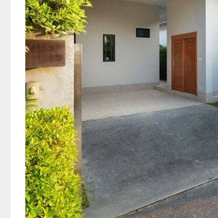
Cirebon : Diju
Kampus UGJ C
Jual