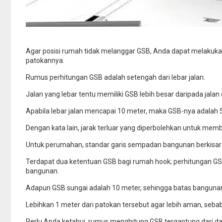
Agar posisi rumah tidak melanggar GSB, Anda dapat melakuka
patokannya.
Rumus perhitungan GSB adalah setengah dari lebar jalan.
Jalan yang lebar tentu memiliki GSB lebih besar daripada jalan
Apabila lebar jalan mencapai 10 meter, maka GSB-nya adalah 
Dengan kata lain, jarak terluar yang diperbolehkan untuk memb
Untuk perumahan, standar garis sempadan bangunan berkisar 
Terdapat dua ketentuan GSB bagi rumah hook; perhitungan GSB
bangunan.
Adapun GSB sungai adalah 10 meter, sehingga batas bangunan y
Lebihkan 1 meter dari patokan tersebut agar lebih aman, sebab j
Perlu Anda ketahui, rumus menghitung GSB tergantung dari d