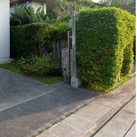
al Rumah Dekat
Cirebon : Rumah Karyamul
irebon
Kesambi Kota Cirebon, Dek
Kampus UNTAG & IAIN
1,30 M
Jual