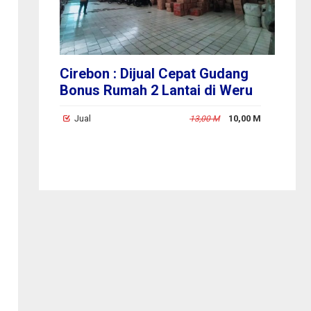
ya
Cirebon : Dijual Cepat Gudang
Ci
at
Bonus Rumah 2 Lantai di Weru
di
Cirebon
1,40 M
Jual
10,00 M
J
13,00 M