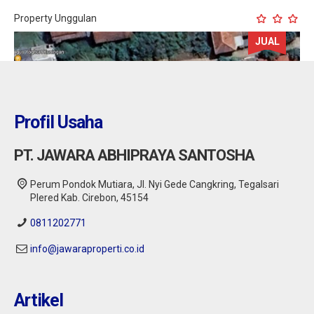
Property Unggulan
JUAL
Profil Usaha
PT. JAWARA ABHIPRAYA SANTOSHA
Perum Pondok Mutiara, Jl. Nyi Gede Cangkring, Tegalsari
Plered Kab. Cirebon, 45154
0811202771
info@jawaraproperti.co.id
Cirebon : Dijual Rumah Dekat Kampus UGJ
Cirebon
Artikel
Jual
1,30 M