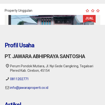
Property Unggulan
JUAL
Profil Usaha
PT. JAWARA ABHIPRAYA SANTOSHA
Perum Pondok Mutiara, Jl. Nyi Gede Cangkring, Tegalsari
Plered Kab. Cirebon, 45154
0811202771
info@jawaraproperti.co.id
Cirebon : Rumah 2 lantai Dijual di Kesambi
Kota Cirebon
Artikel