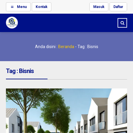
Menu
Kontak
Masuk
Daftar
Anda disini :
Beranda
-
Tag : Bisnis
Tag : Bisnis