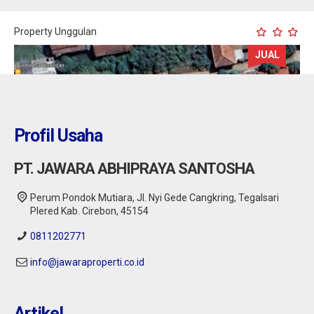
Property Unggulan
JUAL
Profil Usaha
PT. JAWARA ABHIPRAYA SANTOSHA
Perum Pondok Mutiara, Jl. Nyi Gede Cangkring, Tegalsari
Plered Kab. Cirebon, 45154
0811202771
info@jawaraproperti.co.id
Cirebon : Dijual Rumah Dekat Kampus UGJ
Cirebon
Artikel