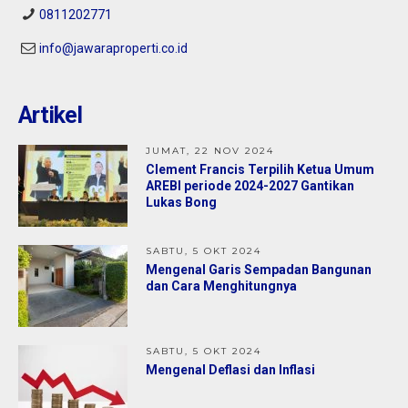
0811202771
info@jawaraproperti.co.id
Cirebon : Rumah Karyamulya Kesambi
Kota Cirebon, Dekat Kampus UNTAG &
IAIN
Artikel
Jual
1,40 M
JUMAT, 22 NOV 2024
Clement Francis Terpilih Ketua Umum
AREBI periode 2024-2027 Gantikan
Lukas Bong
SABTU, 5 OKT 2024
Mengenal Garis Sempadan Bangunan
dan Cara Menghitungnya
SABTU, 5 OKT 2024
Mengenal Deflasi dan Inflasi