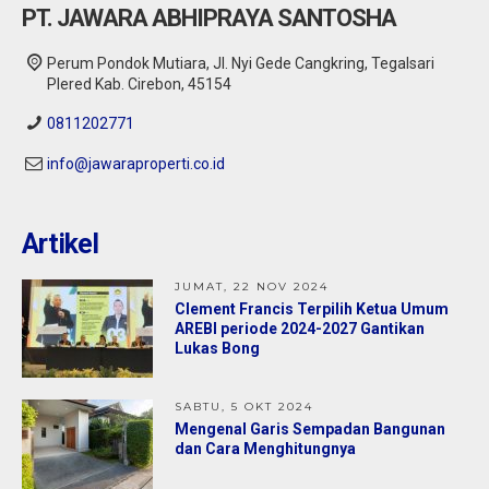
PT. JAWARA ABHIPRAYA SANTOSHA
Perum Pondok Mutiara, Jl. Nyi Gede Cangkring, Tegalsari
Plered Kab. Cirebon, 45154
0811202771
info@jawaraproperti.co.id
Cirebon : Dijual Cepat Gudang Bonus
Rumah 2 Lantai di Weru Cirebon
Artikel
Jual
10,00 M
13,00 M
JUMAT, 22 NOV 2024
Clement Francis Terpilih Ketua Umum
AREBI periode 2024-2027 Gantikan
Lukas Bong
SABTU, 5 OKT 2024
Mengenal Garis Sempadan Bangunan
dan Cara Menghitungnya