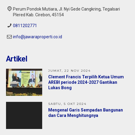
Perum Pondok Mutiara, Jl. Nyi Gede Cangkring, Tegalsari
Plered Kab. Cirebon, 45154
0811202771
info@jawaraproperti.co.id
Cirebon : Rumah 2 lantai Dijual di Kesambi
Kota Cirebon
Artikel
Jual
1,10 M
1,50 M
JUMAT, 22 NOV 2024
Clement Francis Terpilih Ketua Umum
AREBI periode 2024-2027 Gantikan
Lukas Bong
SABTU, 5 OKT 2024
Mengenal Garis Sempadan Bangunan
dan Cara Menghitungnya